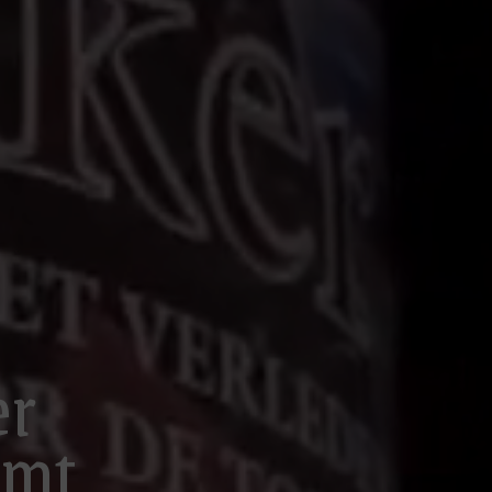
ier
emt