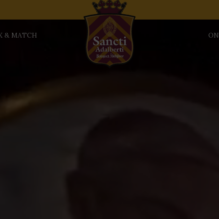
X & MATCH
ON