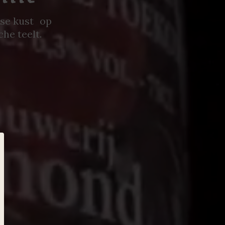
se kust op
he teelt.