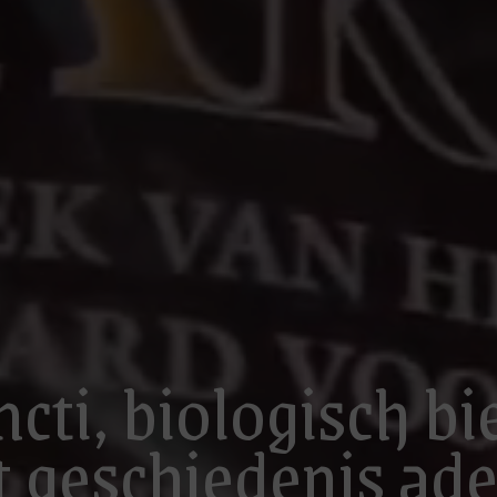
ncti, biologisch b
t geschiedenis ad