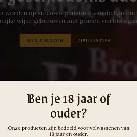
en worden op steenworp afstand van de Egmond
lijke wijze gebrouwen met granen van biologisc
MIX & MATCH
OBLIGATIES
Ben je 18 jaar of
ouder?
Onze producten zijn bedoeld voor volwassenen van
18 jaar en ouder.