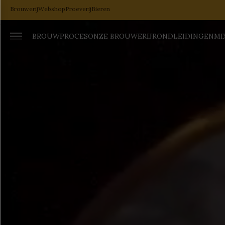
Brouwerij
Webshop
Proeverij
Bieren
BROUWPROCES
ONZE BROUWERIJ
RONDLEIDINGEN
MI