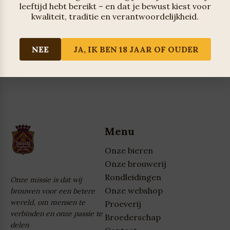
leeftijd hebt bereikt – en dat je bewust kiest voor
kwaliteit, traditie en verantwoordelijkheid.
Reset wachtwoord
NEE
JA, IK BEN 18 JAAR OF OUDER
Menu
Onze bieren
Onze brouwerij
Rondleidingen
Onze missie is dat wij
Onze webshop
brouwen voor een betere
wereld, om mensen te
Proeverij
verbinden en onze passie te
Broederschap
delen