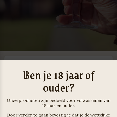
Ben je 18 jaar of
Wachtwoord vergeten? Voer je
gebruikersnaam of e-mailadres in. Je
ouder?
ontvangt een link via e-mail om een
nieuw wachtwoord in te stellen.
Onze producten zijn bedoeld voor volwassenen van
Gebruikersnaam of
18 jaar en ouder.
Vereist
e-mailadres
*
Door verder te gaan bevestig je dat je de wettelijke