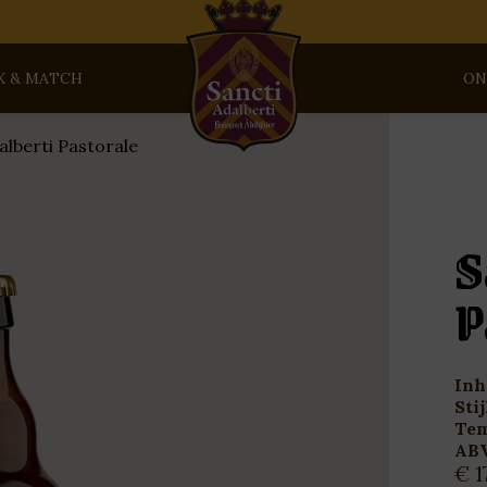
X & MATCH
ON
alberti Pastorale
S
P
Inh
Stij
Tem
AB
Pri
€
1